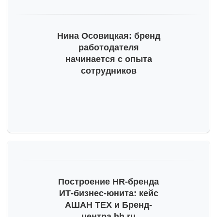
Тогда мы сможем отправлять вам важную
информацию про развитие бренда работодателя.
Пожалуйста, проверьте почту и, на всякий случай,
Нина Осовицкая: бренд
просмотрите папку «Спам».
работодателя
начинается с опыта
сотрудников
Построение
HR-бренда
ИТ-бизнес
-юнита: кейс
АШАН ТЕХ и Бренд-
центра hh.ru