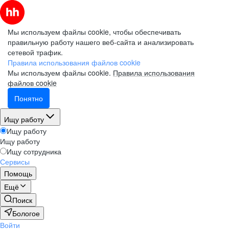
Мы используем файлы cookie, чтобы обеспечивать
правильную работу нашего веб-сайта и анализировать
сетевой трафик.
Электронная почта (рабочая)
Электронная почта (рабочая)
Электронная почта (рабочая)
Правила использования файлов cookie
Мы используем файлы cookie.
Правила использования
файлов cookie
Понятно
Фамилия
Фамилия
Фамилия
Ищу работу
Ищу работу
Ищу работу
Имя
Имя
Имя
Ищу сотрудника
Сервисы
Помощь
Компания
Компания
Компания
Ещё
Поиск
Бологое
Войти
Подписаться на рассылку
Подписаться на рассылку