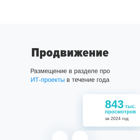
Продвижение
Размещение в разделе про
ИТ-проекты
ИТ-проекты
ИТ-специалистов
в течение года
843
тыс.
1,1
843
просмотров
за 2024 год