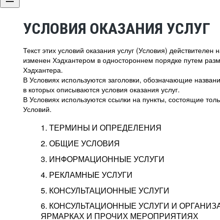
УСЛОВИЯ ОКАЗАНИЯ УСЛУГ
Текст этих условий оказания услуг (Условия) действителен
изменен Хэдхантером в одностороннем порядке путем раз
Хэдхантера.
В Условиях используются заголовки, обозначающие название
в которых описываются условия оказания услуг.
В Условиях используются ссылки на пункты, состоящие тольк
Условий.
1. ТЕРМИНЫ И ОПРЕДЕЛЕНИЯ
2. ОБЩИЕ УСЛОВИЯ
3. ИНФОРМАЦИОННЫЕ УСЛУГИ
1.1. Хэдхантер, или
Хэдхантер, ООО «Хэдх
4. РЕКЛАМНЫЕ УСЛУГИ
HeadHunter, или
г. Москва, внутригор
2.1. Типы и статусы регистрации
5. КОНСУЛЬТАЦИОННЫЕ УСЛУГИ
Исполнитель
Тверской,
2-я
Брестска
Типы регистрации
3.1. Предоставление доступа к базе данн
2.2. Активация услуг
6. КОНСУЛЬТАЦИОННЫЕ УСЛУГИ И ОРГАНИЗ
о трудоустройстве с возможностью просмо
Описание и активация
ЯРМАРКАХ И ПРОЧИХ МЕРОПРИЯТИЯХ
Хэдхантер — администра
2.1.1. Заказчику может быть присвоен один
4.0. Общие условия оказания рекламных ус